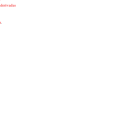
 derivadas
m
.