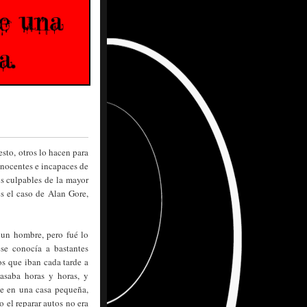
esto, otros lo hacen para
inocentes e incapaces de
os culpables de la mayor
s el caso de Alan Gore,
 un hombre, pero fué lo
se conocía a bastantes
os que iban cada tarde a
pasaba horas y horas, y
te en una casa pequeña,
 el reparar autos no era