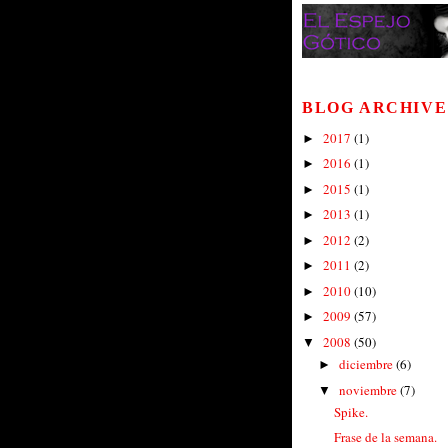
BLOG ARCHIVE
2017
(1)
►
2016
(1)
►
2015
(1)
►
2013
(1)
►
2012
(2)
►
2011
(2)
►
2010
(10)
►
2009
(57)
►
2008
(50)
▼
diciembre
(6)
►
noviembre
(7)
▼
Spike.
Frase de la semana.