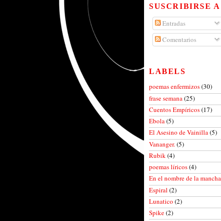
SUSCRIBIRSE A
Entradas
Comentarios
LABELS
poemas enfermizos
(30)
frase semana
(25)
Cuentos Empíricos
(17)
Ebola
(5)
El Asesino de Vainilla
(5)
Vananger.
(5)
Rubik
(4)
poemas líricos
(4)
En el nombre de la manch
Espiral
(2)
Lunatico
(2)
Spike
(2)