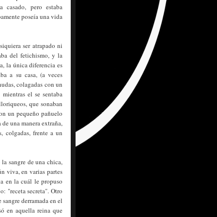
 casado, pero estaba
bamente poseía una vida
iquiera ser atrapado ni
ba del fetichismo, y la
, la única diferencia es
aba a su casa, (a veces
snudas, colagadas con un
 mientras el se sentaba
 lloriqueos, que sonaban
 con un pequeño pañuelo
a de una manera extraña,
, colgadas, frente a un
 la sangre de una chica,
n viva, en varias partes
na en la cuál le propuso
o: "receta secreta". Otro
de sangre derramada en el
só en aquella reina que