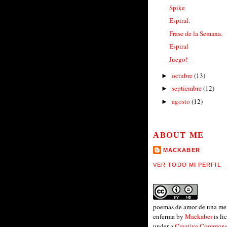
Spike
Espiral.
Frase de la Semana.
Espiral
Juego!
octubre
(13)
►
septiembre
(12)
►
agosto
(12)
►
ABOUT ME
MACKABER
VER TODO MI PERFIL
poemas de amor de una me
enferma
by
Mackaber
is li
under a
Creative Common