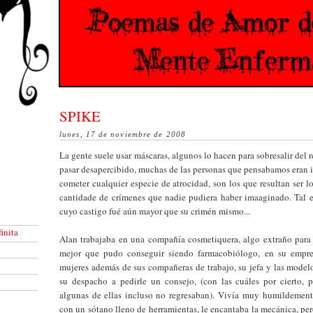
SPIKE
lunes, 17 de noviembre de 2008
La gente suele usar máscaras, algunos lo hacen para sobresalir del r
pasar desapercibido, muchas de las personas que pensabamos eran 
cometer cualquier especie de atrocidad, son los que resultan ser l
cantidade de crímenes que nadie pudiera haber imaaginado. Tal e
cuyo castigo fué aún mayor que su crimén mismo...
inita
Alan trabajaba en una compañía cosmetiquera, algo extraño para
mejor que pudo conseguir siendo farmacobiólogo, en su empre
mujeres además de sus compañeras de trabajo, su jefa y las model
su despacho a pedirle un consejo, (con las cuáles por cierto, 
algunas de ellas incluso no regresaban). Vivía muy humildemen
con un sótano lleno de herramientas, le encantaba la mecánica, pero