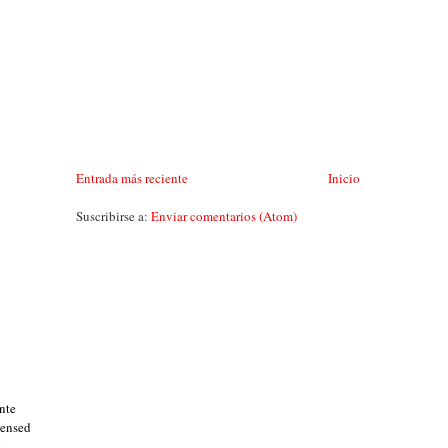
Entrada más reciente
Inicio
Suscribirse a:
Enviar comentarios (Atom)
nte
censed
s