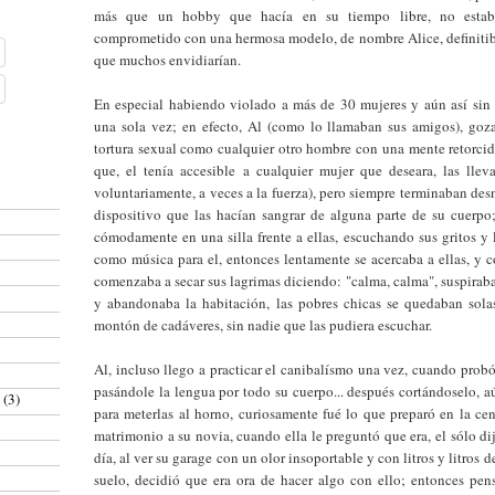
más que un hobby que hacía en su tiempo libre, no estaba
comprometido con una hermosa modelo, de nombre Alice, definiti
que muchos envidiarían.
En especial habiendo violado a más de 30 mujeres y aún así sin s
una sola vez; en efecto, Al (como lo llamaban sus amigos), goza
tortura sexual como cualquier otro hombre con una mente retorcida
que, el tenía accesible a cualquier mujer que deseara, las llev
voluntariamente, a veces a la fuerza), pero siempre terminaban de
dispositivo que las hacían sangrar de alguna parte de su cuerpo;
cómodamente en una silla frente a ellas, escuchando sus gritos y
como música para el, entonces lentamente se acercaba a ellas, y
comenzaba a secar sus lagrimas diciendo: "calma, calma", suspirab
y abandonaba la habitación, las pobres chicas se quedaban solas
montón de cadáveres, sin nadie que las pudiera escuchar.
Al, incluso llego a practicar el canibalísmo una vez, cuando probó
pasándole la lengua por todo su cuerpo... después cortándoselo, aú
a
(3)
para meterlas al horno, curiosamente fué lo que preparó en la ce
matrimonio a su novia, cuando ella le preguntó que era, el sólo dij
día, al ver su garage con un olor insoportable y con litros y litros 
suelo, decidió que era ora de hacer algo con ello; entonces pen