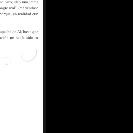
eso hizo, ideó una crema
gre real", (refiriéndose
porque, en realidad era:
ospechó de Al, hasta que
casión no había sido su