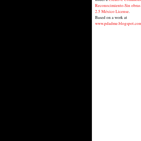
Reconocimiento-Sin obras
2.5 México License
.
Based on a work at
www.pdadme.blogspot.co