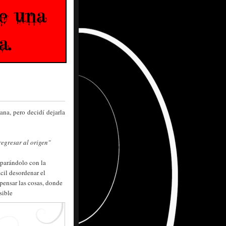
ana, pero decidí dejarla
regresar al origen"
mparándolo con la
ácil desordenar el
pensar las cosas, donde
sible