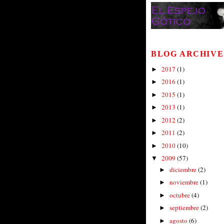
BLOG ARCHIVE
2017
(1)
►
2016
(1)
►
2015
(1)
►
2013
(1)
►
2012
(2)
►
2011
(2)
►
2010
(10)
►
2009
(57)
▼
diciembre
(2)
►
noviembre
(1)
►
octubre
(4)
►
septiembre
(2)
►
agosto
(6)
►