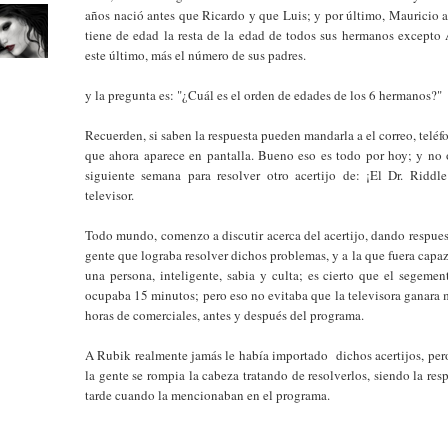
años nació antes que Ricardo y que Luis; y por último, Mauricio a
tiene de edad la resta de la edad de todos sus hermanos excepto 
este último, más el número de sus padres.
y la pregunta es: "¿Cuál es el orden de edades de los 6 hermanos?"
Recuerden, si saben la respuesta pueden mandarla a el correo, teléf
que ahora aparece en pantalla. Bueno eso es todo por hoy; y no o
siguiente semana para resolver otro acertijo de: ¡El Dr. Riddle
televisor.
Todo mundo, comenzo a discutir acerca del acertijo, dando respuest
gente que lograba resolver dichos problemas, y a la que fuera capa
una persona, inteligente, sabia y culta; es cierto que el segeme
ocupaba 15 minutos; pero eso no evitaba que la televisora ganara
horas de comerciales, antes y después del programa.
A Rubik realmente jamás le había importado dichos acertijos, per
la gente se rompia la cabeza tratando de resolverlos, siendo la res
tarde cuando la mencionaban en el programa.