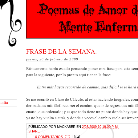
FRASE DE LA SEMANA.
jueves, 26 de febrero de 2009
Básicamente había estado pensando poner otra frase para esta sem
para la seguiente, por lo pronto aquí tienen la frase:
"Entre más hayas recorrido de camino, más difícil se te hará 
Se me ocurrió en Clase de Cálculo, al estar haciendo inegrales, co
inita
deribada, es más fácil recorrer el camino, que ir de regreso, es más f
cuarto, que ordenarlo; y es que todo tiene un punto donde hay que 
ya no hay vuelta a atrás, y donde a veces el cambio suele ser irrever
PUBLICADO POR
MACKABER
EN
2/26/2009 10:19:00 P. M.
SHARE
|
0 COMENTARIOS