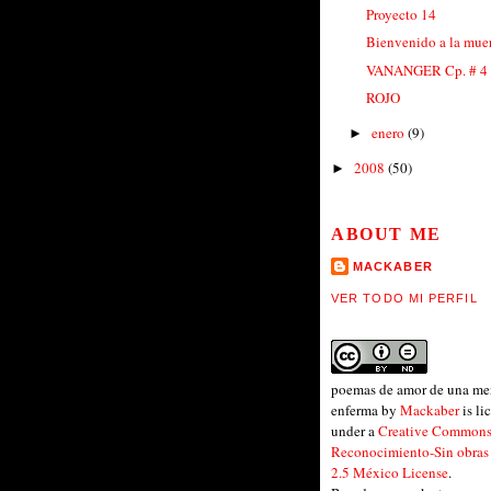
Proyecto 14
Bienvenido a la muer
VANANGER Cp. # 4
ROJO
enero
(9)
►
2008
(50)
►
ABOUT ME
MACKABER
VER TODO MI PERFIL
poemas de amor de una me
enferma
by
Mackaber
is li
under a
Creative Common
Reconocimiento-Sin obras
2.5 México License
.