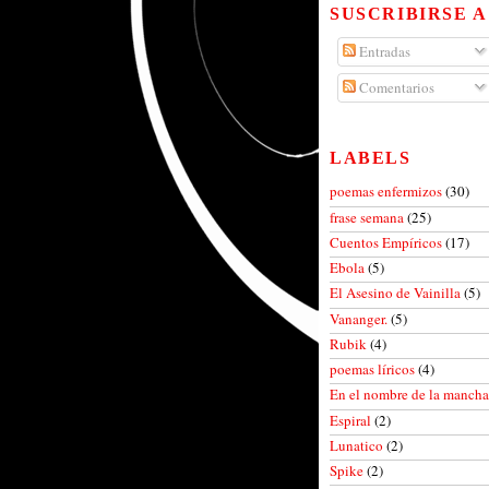
SUSCRIBIRSE A
Entradas
Comentarios
LABELS
poemas enfermizos
(30)
frase semana
(25)
Cuentos Empíricos
(17)
Ebola
(5)
El Asesino de Vainilla
(5)
Vananger.
(5)
Rubik
(4)
poemas líricos
(4)
En el nombre de la manch
Espiral
(2)
Lunatico
(2)
Spike
(2)