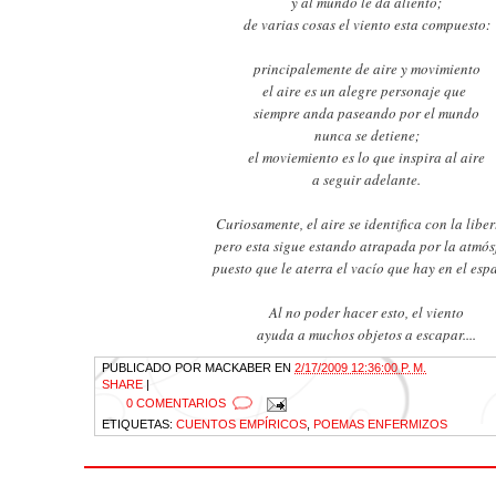
y al mundo le da aliento;
de varias cosas el viento esta compuesto:
principalemente de aire y movimiento
el aire es un alegre personaje que
siempre anda paseando por el mundo
nunca se detiene;
el moviemiento es lo que inspira al aire
a seguir adelante.
Curiosamente, el aire se identifica con la liber
pero esta sigue estando atrapada por la atmós
puesto que le aterra el vacío que hay en el esp
Al no poder hacer esto, el viento
ayuda a muchos objetos a escapar....
PUBLICADO POR
MACKABER
EN
2/17/2009 12:36:00 P. M.
SHARE
|
0 COMENTARIOS
ETIQUETAS:
CUENTOS EMPÍRICOS
,
POEMAS ENFERMIZOS