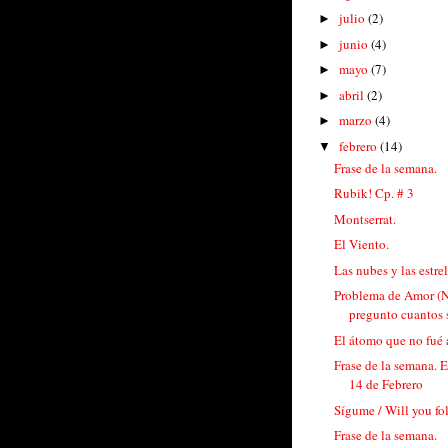
julio
(2)
►
junio
(4)
►
mayo
(7)
►
abril
(2)
►
marzo
(4)
►
febrero
(14)
▼
Frase de la semana.
Rubik! Cp. # 3
Montserrat.
El Viento.
Las nubes y las estrel
Problema de Amor (
pregunto cuantos 
El átomo que no fué a
Frase de la semana. 
14 de Febrero
Sígume / Will you f
Frase de la semana.