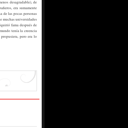
menos desagradable), de
pañeros, era sumamente
na de las pocas personas
que muchas universidades
dquirió fama después de
 mundo tenía la creencia
 propusiera, pero era lo