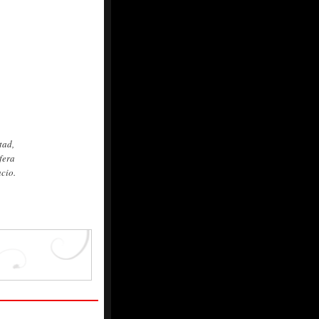
tad,
fera
acio.