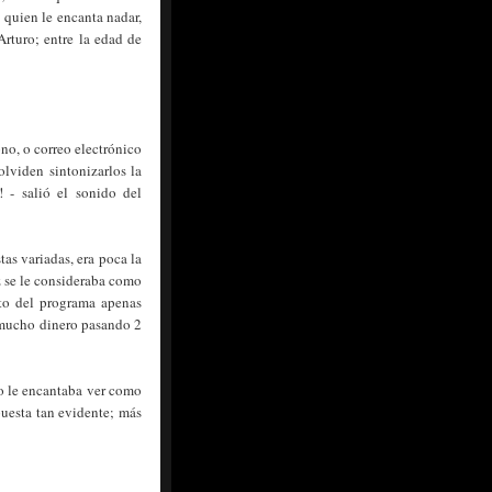
 quien le encanta nadar,
Arturo; entre la edad de
ono, o correo electrónico
lviden sintonizarlos la
! - salió el sonido del
as variadas, era poca la
z se le consideraba como
nto del programa apenas
 mucho dinero pasando 2
o le encantaba ver como
puesta tan evidente; más