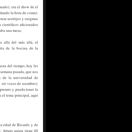
nado); era el show de el
i dando la hora de comer;
rear acertijos y enigmas
a científicos aficionados
iaba una mesa;
s allá del más allá, el
ita de la bocina de la
hora del tiempo, hoy les
a semana pasada, que nos
s de la universidad de
 oír voces de asombro);
 premio y pueda tener la
a el tema principal, aquí
la edad de Ricardo y de
s; Arturo quien tiene 40