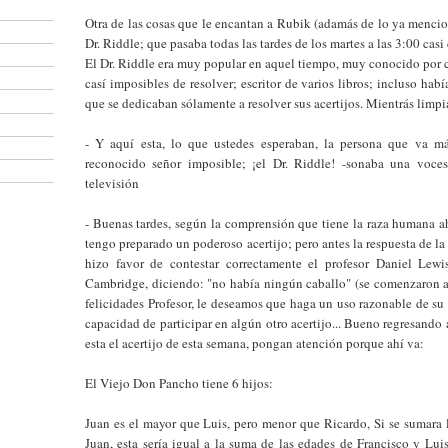
Otra de las cosas que le encantan a Rubik (adamás de lo ya mencio
Dr. Riddle; que pasaba todas las tardes de los martes a las 3:00 cas
El Dr. Riddle era muy popular en aquel tiempo, muy conocido por c
casí imposibles de resolver; escritor de varios libros; incluso habí
que se dedicaban sólamente a resolver sus acertijos. Mientrás limp
- Y aquí esta, lo que ustedes esperaban, la persona que va má
reconocido señor imposible; ¡el Dr. Riddle! -sonaba una voces
televisión
- Buenas tardes, según la comprensión que tiene la raza humana a
tengo preparado un poderoso acertijo; pero antes la respuesta de l
hizo favor de contestar correctamente el profesor Daniel Lewi
Cambridge, diciendo: "no había ningún caballo" (se comenzaron a
felicidades Profesor, le deseamos que haga un uso razonable de su
capacidad de participar en algún otro acertijo... Bueno regresando 
esta el acertijo de esta semana, pongan atención porque ahí va:
El Viejo Don Pancho tiene 6 hijos:
Juan es el mayor que Luis, pero menor que Ricardo, Si se sumara 
Juan, esta sería igual a la suma de las edades de Francisco y Lui