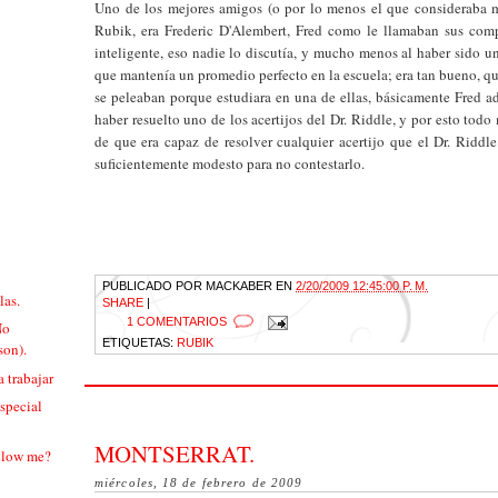
Uno de los mejores amigos (o por lo menos el que consideraba 
Rubik, era Frederic D'Alembert, Fred como le llamaban sus com
inteligente, eso nadie lo discutía, y mucho menos al haber sido u
que mantenía un promedio perfecto en la escuela; era tan bueno, 
se peleaban porque estudiara en una de ellas, básicamente Fred a
haber resuelto uno de los acertijos del Dr. Riddle, y por esto todo
de que era capaz de resolver cualquier acertijo que el Dr. Riddle
suficientemente modesto para no contestarlo.
PUBLICADO POR
MACKABER
EN
2/20/2009 12:45:00 P. M.
las.
SHARE
|
1 COMENTARIOS
No
ETIQUETAS:
RUBIK
son).
 trabajar
Especial
MONTSERRAT.
ollow me?
miércoles, 18 de febrero de 2009