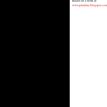
Based on a work at
www.pdadme.blogspot.co