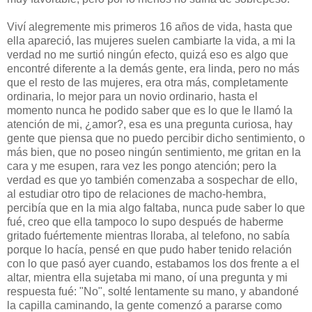
Viví alegremente mis primeros 16 años de vida, hasta que
ella apareció, las mujeres suelen cambiarte la vida, a mi la
verdad no me surtió ningún efecto, quizá eso es algo que
encontré diferente a la demás gente, era linda, pero no más
que el resto de las mujeres, era otra más, completamente
ordinaria, lo mejor para un novio ordinario, hasta el
momento nunca he podido saber que es lo que le llamó la
atención de mi, ¿amor?, esa es una pregunta curiosa, hay
gente que piensa que no puedo percibir dicho sentimiento, o
más bien, que no poseo ningún sentimiento, me gritan en la
cara y me esupen, rara vez les pongo atención; pero la
verdad es que yo también comenzaba a sospechar de ello,
al estudiar otro tipo de relaciones de macho-hembra,
percibía que en la mia algo faltaba, nunca pude saber lo que
fué, creo que ella tampoco lo supo después de haberme
gritado fuértemente mientras lloraba, al telefono, no sabía
porque lo hacía, pensé en que pudo haber tenido relación
con lo que pasó ayer cuando, estabamos los dos frente a el
altar, mientra ella sujetaba mi mano, oí una pregunta y mi
respuesta fué: "No", solté lentamente su mano, y abandoné
la capilla caminando, la gente comenzó a pararse como