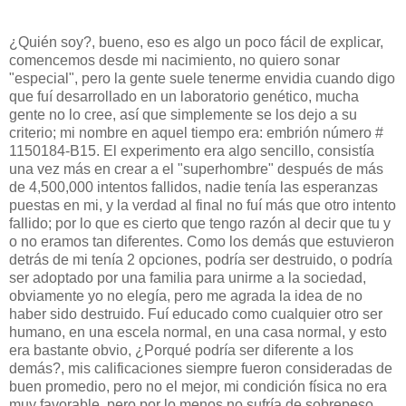
¿Quién soy?, bueno, eso es algo un poco fácil de explicar,
comencemos desde mi nacimiento, no quiero sonar
"especial", pero la gente suele tenerme envidia cuando digo
que fuí desarrollado en un laboratorio genético, mucha
gente no lo cree, así que simplemente se los dejo a su
criterio; mi nombre en aquel tiempo era: embrión número #
1150184-B15. El experimento era algo sencillo, consistía
una vez más en crear a el "superhombre" después de más
de 4,500,000 intentos fallidos, nadie tenía las esperanzas
puestas en mi, y la verdad al final no fuí más que otro intento
fallido; por lo que es cierto que tengo razón al decir que tu y
o no eramos tan diferentes. Como los demás que estuvieron
detrás de mi tenía 2 opciones, podría ser destruido, o podría
ser adoptado por una familia para unirme a la sociedad,
obviamente yo no elegía, pero me agrada la idea de no
haber sido destruido. Fuí educado como cualquier otro ser
humano, en una escela normal, en una casa normal, y esto
era bastante obvio, ¿Porqué podría ser diferente a los
demás?, mis calificaciones siempre fueron consideradas de
buen promedio, pero no el mejor, mi condición física no era
muy favorable, pero por lo menos no sufría de sobrepeso.