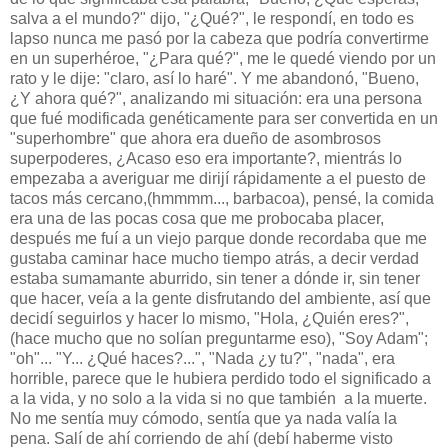
salva a el mundo?" dijo, "¿Qué?", le respondí, en todo es
lapso nunca me pasó por la cabeza que podría convertirme
en un superhéroe, "¿Para qué?", me le quedé viendo por un
rato y le dije: "claro, así lo haré". Y me abandonó, "Bueno,
¿Y ahora qué?", analizando mi situación: era una persona
que fué modificada genéticamente para ser convertida en un
"superhombre" que ahora era dueño de asombrosos
superpoderes, ¿Acaso eso era importante?, mientrás lo
empezaba a averiguar me dirijí rápidamente a el puesto de
tacos más cercano,(hmmmm..., barbacoa), pensé, la comida
era una de las pocas cosa que me probocaba placer,
después me fuí a un viejo parque donde recordaba que me
gustaba caminar hace mucho tiempo atrás, a decir verdad
estaba sumamante aburrido, sin tener a dónde ir, sin tener
que hacer, veía a la gente disfrutando del ambiente, así que
decidí seguirlos y hacer lo mismo, "Hola, ¿Quién eres?",
(hace mucho que no solían preguntarme eso), "Soy Adam";
"oh"... "Y... ¿Qué haces?...", "Nada ¿y tu?", "nada", era
horrible, parece que le hubiera perdido todo el significado a
a la vida, y no solo a la vida si no que también a la muerte.
No me sentía muy cómodo, sentía que ya nada valía la
pena. Salí de ahí corriendo de ahí (debí haberme visto