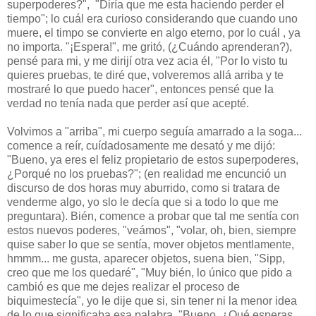
superpoderes?", "Diría que me esta haciendo perder el
tiempo"; lo cuál era curioso considerando que cuando uno
muere, el timpo se convierte en algo eterno, por lo cuál , ya
no importa. "¡Espera!", me gritó, (¿Cuándo aprenderan?),
pensé para mi, y me dirijí otra vez acia él, "Por lo visto tu
quieres pruebas, te diré que, volveremos allá arriba y te
mostraré lo que puedo hacer", entonces pensé que la
verdad no tenía nada que perder así que acepté.
Volvimos a "arriba", mi cuerpo seguía amarrado a la soga...
comence a reír, cuídadosamente me desató y me dijó:
"Bueno, ya eres el feliz propietario de estos superpoderes,
¿Porqué no los pruebas?"; (en realidad me encunció un
discurso de dos horas muy aburrido, como si tratara de
venderme algo, yo slo le decía que si a todo lo que me
preguntara). Bién, comence a probar que tal me sentía con
estos nuevos poderes, "veámos", "volar, oh, bien, siempre
quise saber lo que se sentía, mover objetos mentlamente,
hmmm... me gusta, aparecer objetos, suena bien, "Sipp,
creo que me los quedaré", "Muy bién, lo único que pido a
cambió es que me dejes realizar el proceso de
biquimestecía", yo le dije que si, sin tener ni la menor idea
de lo que significaba esa palabra, "Bueno, ¿Qué esperas,