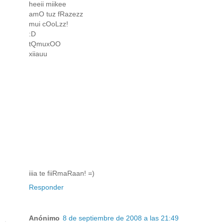
heeii miikee
amO tuz fRazezz
mui cOoLzz!
:D
tQmuxOO
xiiauu
iiia te fiiRmaRaan! =)
Responder
Anónimo
8 de septiembre de 2008 a las 21:49