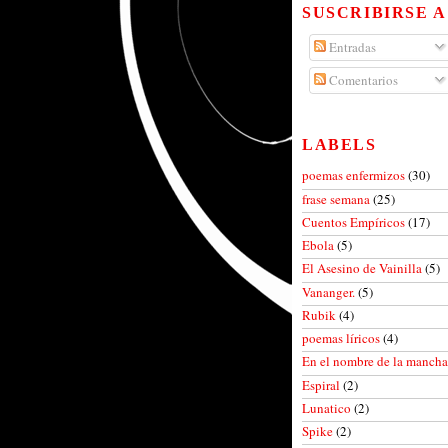
SUSCRIBIRSE A
Entradas
Comentarios
LABELS
poemas enfermizos
(30)
frase semana
(25)
Cuentos Empíricos
(17)
Ebola
(5)
El Asesino de Vainilla
(5)
Vananger.
(5)
Rubik
(4)
poemas líricos
(4)
En el nombre de la manch
Espiral
(2)
Lunatico
(2)
Spike
(2)