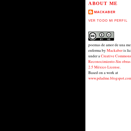
ABOUT ME
MACKABER
VER TODO MI PERFIL
poemas de amor de una me
enferma
by
Mackaber
is li
under a
Creative Common
Reconocimiento-Sin obras
2.5 México License
.
Based on a work at
www.pdadme.blogspot.co