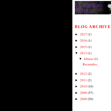
BLOG ARCHIVE
2017
(1)
►
2016
(1)
►
2015
(1)
►
2013
(1)
▼
febrero
(1)
▼
Recuerdos...
2012
(2)
►
2011
(2)
►
2010
(10)
►
2009
(57)
►
2008
(50)
►