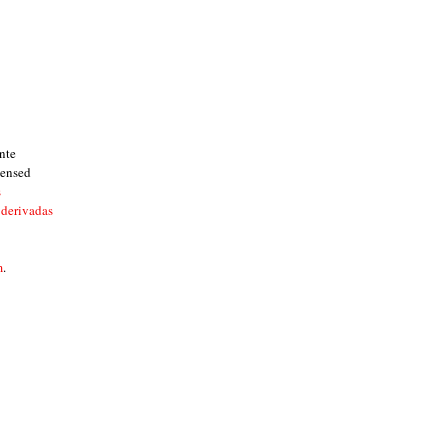
nte
censed
s
 derivadas
m
.